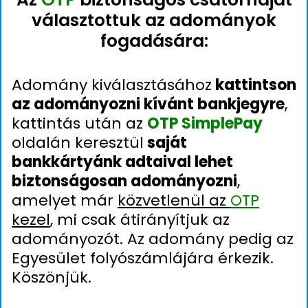
választottuk az adományok
fogadására:
Adomány kiválasztásához
kattintson
az adományozni kívánt bankjegyre
,
kattintás után az
OTP SimplePay
oldalán keresztül
saját
bankkártyánk adtaival lehet
biztonságosan adományozni
,
amelyet már
közvetlenül az
OTP
kezel
, mi csak átirányítjuk az
adományozót. Az adomány pedig az
Egyesület folyószámlájára érkezik.
Köszönjük.