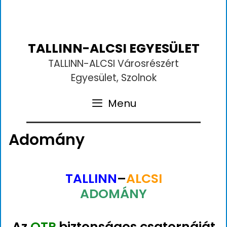
TALLINN-ALCSI EGYESÜLET
TALLINN-ALCSI Városrészért
Egyesület, Szolnok
Menu
Adomány
TALLINN
–
ALCSI
ADOMÁNY
Az
OTP
biztonságos csatornáját