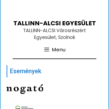
Skip
to
content
TALLINN-ALCSI EGYESÜLET
TALLINN-ALCSI Városrészért
Egyesület, Szolnok
Menu
Események